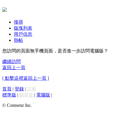
搜尋
版塊列表
用戶信息
熱帖
您訪問的頁面無手機頁面，是否進一步訪問電腦版？
繼續訪問
返回上一頁
[ 點擊這裡返回上一頁 ]
首頁
|
登錄
|
註冊
標準版
|
觸屏版
|
電腦版
|
© Comsenz Inc.