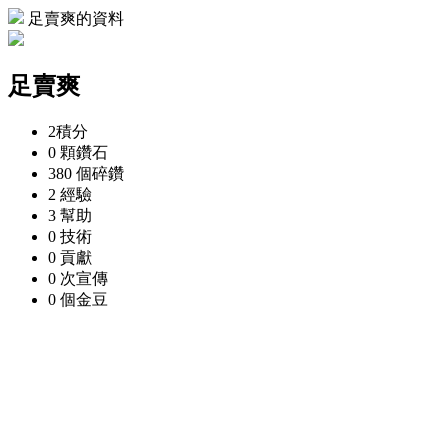
足賣爽的資料
足賣爽
2
積分
0 顆
鑽石
380 個
碎鑽
2
經驗
3
幫助
0
技術
0
貢獻
0 次
宣傳
0 個
金豆