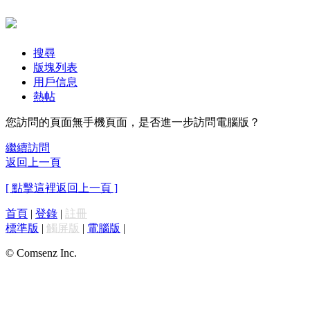
搜尋
版塊列表
用戶信息
熱帖
您訪問的頁面無手機頁面，是否進一步訪問電腦版？
繼續訪問
返回上一頁
[ 點擊這裡返回上一頁 ]
首頁
|
登錄
|
註冊
標準版
|
觸屏版
|
電腦版
|
© Comsenz Inc.