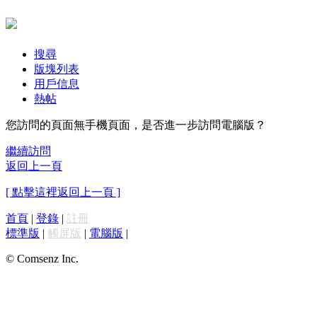
搜尋
版塊列表
用戶信息
熱帖
您訪問的頁面無手機頁面，是否進一步訪問電腦版？
繼續訪問
返回上一頁
[ 點擊這裡返回上一頁 ]
首頁
|
登錄
|
註冊
標準版
|
觸屏版
|
電腦版
|
© Comsenz Inc.