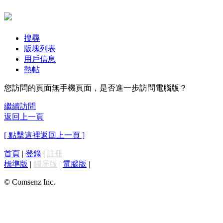
搜尋
版塊列表
用戶信息
熱帖
您訪問的頁面無手機頁面，是否進一步訪問電腦版？
繼續訪問
返回上一頁
[ 點擊這裡返回上一頁 ]
首頁
|
登錄
|
註冊
標準版
|
觸屏版
|
電腦版
|
© Comsenz Inc.