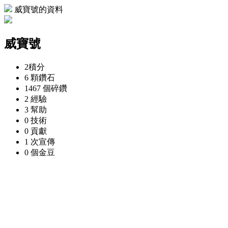
威寶號的資料
威寶號
2
積分
6 顆
鑽石
1467 個
碎鑽
2
經驗
3
幫助
0
技術
0
貢獻
1 次
宣傳
0 個
金豆