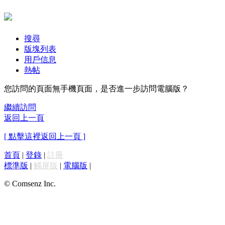
搜尋
版塊列表
用戶信息
熱帖
您訪問的頁面無手機頁面，是否進一步訪問電腦版？
繼續訪問
返回上一頁
[ 點擊這裡返回上一頁 ]
首頁
|
登錄
|
註冊
標準版
|
觸屏版
|
電腦版
|
© Comsenz Inc.