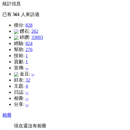
統計信息
已有
561
人來訪過
積分:
828
鑽石:
262
碎鑽:
33093
經驗:
824
幫助:
276
技術:
1
貢獻:
1
宣傳:
--
金豆:
--
好友:
32
主題:
4
日誌:
--
相冊:
--
分享:
--
相冊
現在還沒有相冊