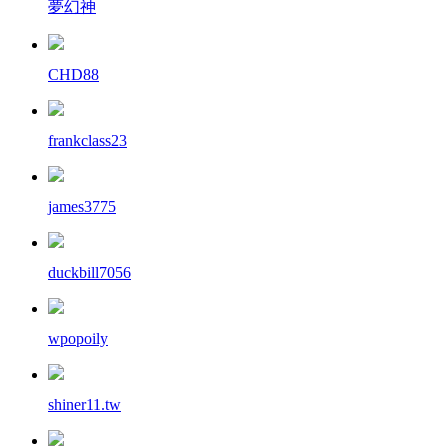
夢幻神
CHD88
frankclass23
james3775
duckbill7056
wpopoily
shiner11.tw