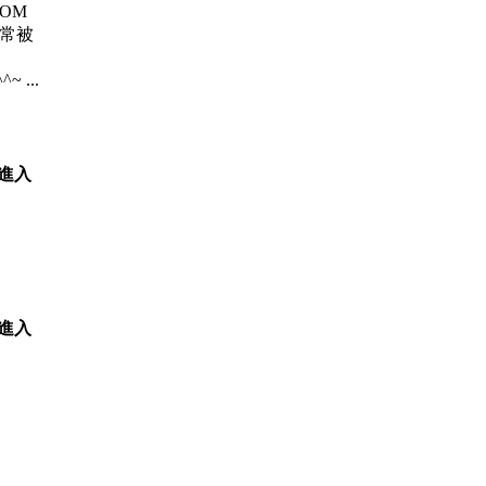
 ROM
、常被
~ ...
我進入
我進入