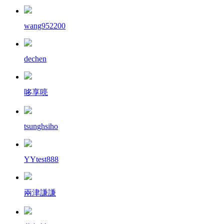
wang952200
dechen
哆享喨
tsunghsiho
YYtest888
兩津謙謙