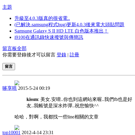
主題
升級至4.0.3版真的很省電..
(已解決.samsung程式bug)更新4.0.3後來電大頭貼問題
Samsung Galaxy S II HD LTE 白色版本推出！
i9100在通訊錄快速撥號與傳簡訊
留言板
全部
你需要登錄後才可以留言
登錄
|
註冊
留言
哆享喨
2015-5-24 00:19
kissm
: 美女.安唷..你也到這網站來喔..我們fb也是好
友..我帳號是深水炸彈..祝您愉快^^
哈哈，對啊，我都找一些line相關的文章
top10001
2012-4-14 23:31