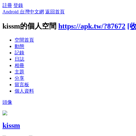
註冊
登錄
Android 台灣中文網
返回首頁
kissm的個人空間
https://apk.tw/?87672
[
空間首頁
動態
記錄
日誌
相冊
主題
分享
留言板
個人資料
頭像
kissm