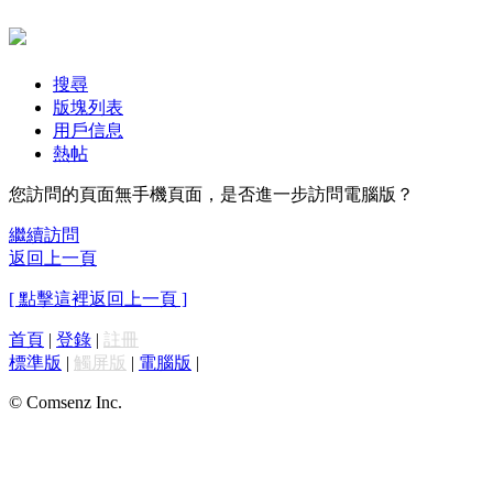
搜尋
版塊列表
用戶信息
熱帖
您訪問的頁面無手機頁面，是否進一步訪問電腦版？
繼續訪問
返回上一頁
[ 點擊這裡返回上一頁 ]
首頁
|
登錄
|
註冊
標準版
|
觸屏版
|
電腦版
|
© Comsenz Inc.