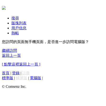
搜尋
版塊列表
用戶信息
熱帖
您訪問的頁面無手機頁面，是否進一步訪問電腦版？
繼續訪問
返回上一頁
[ 點擊這裡返回上一頁 ]
首頁
|
登錄
|
註冊
標準版
|
觸屏版
|
電腦版
|
© Comsenz Inc.