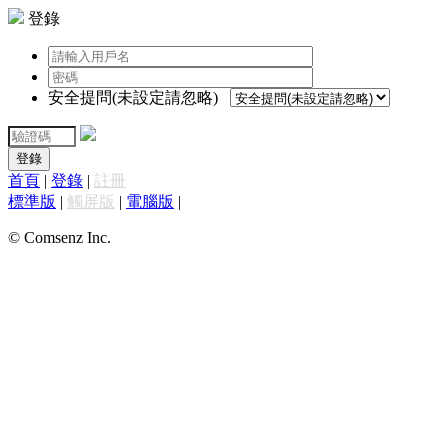
登錄
安全提問(未設定請忽略)
登錄
首頁
|
登錄
|
註冊
標準版
|
觸屏版
|
電腦版
|
© Comsenz Inc.