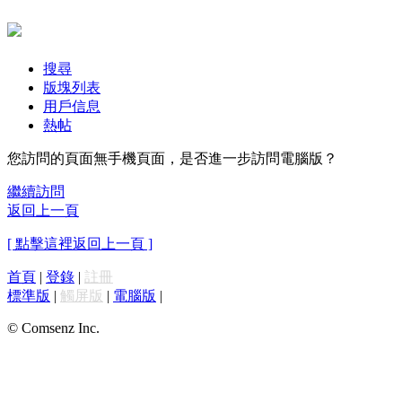
搜尋
版塊列表
用戶信息
熱帖
您訪問的頁面無手機頁面，是否進一步訪問電腦版？
繼續訪問
返回上一頁
[ 點擊這裡返回上一頁 ]
首頁
|
登錄
|
註冊
標準版
|
觸屏版
|
電腦版
|
© Comsenz Inc.