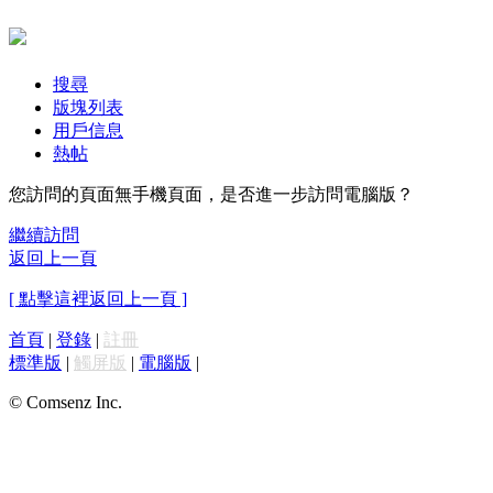
搜尋
版塊列表
用戶信息
熱帖
您訪問的頁面無手機頁面，是否進一步訪問電腦版？
繼續訪問
返回上一頁
[ 點擊這裡返回上一頁 ]
首頁
|
登錄
|
註冊
標準版
|
觸屏版
|
電腦版
|
© Comsenz Inc.