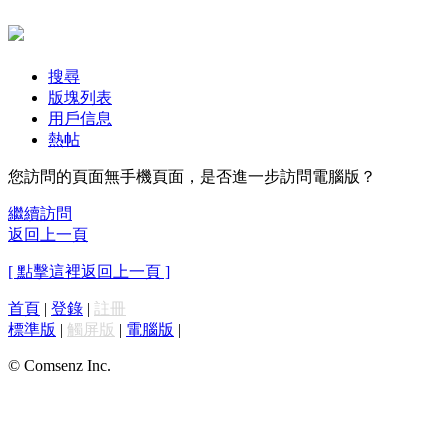
搜尋
版塊列表
用戶信息
熱帖
您訪問的頁面無手機頁面，是否進一步訪問電腦版？
繼續訪問
返回上一頁
[ 點擊這裡返回上一頁 ]
首頁
|
登錄
|
註冊
標準版
|
觸屏版
|
電腦版
|
© Comsenz Inc.