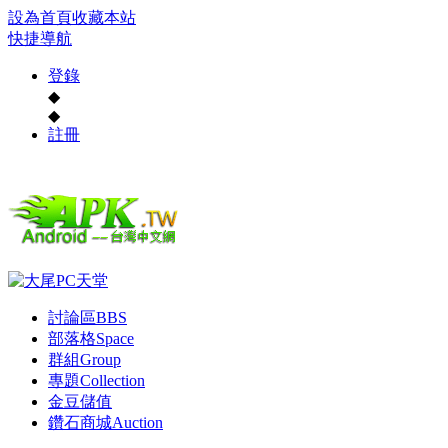
設為首頁
收藏本站
快捷導航
登錄
◆
◆
註冊
討論區
BBS
部落格
Space
群組
Group
專題
Collection
金豆儲值
鑽石商城
Auction