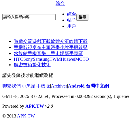
綜合
綜合
搜尋
帖子
用戶
遊戲交流
遊戲下載
軟體交流
軟體下載
手機影視
桌布主題
漫畫小說
手機鈴聲
水族館
手機音樂
二手市場
新手專區
HTC
Sony
Samsung
TWM
Huawei
MOTO
解密技術
繁化技術
請先登錄後才能繼續瀏覽
聯繫我們
|
小黑屋
|
手機版
|
Archiver
|
Android 台灣中文網
GMT+8, 2026-8-6 22:59
, Processed in 0.008292 second(s), 1 quer
Powered by
APK.TW
v2.0
© 2013
APK.TW