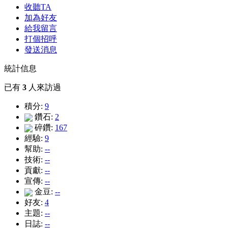
收聽TA
加為好友
給我留言
打個招呼
發送消息
統計信息
已有
3
人來訪過
積分:
9
鑽石:
2
碎鑽:
167
經驗:
9
幫助:
--
技術:
--
貢獻:
--
宣傳:
--
金豆:
--
好友:
4
主題:
--
日誌:
--