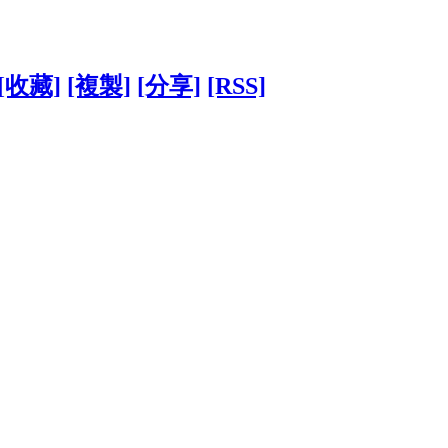
[收藏]
[複製]
[分享]
[RSS]