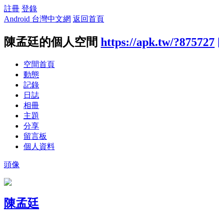
註冊
登錄
Android 台灣中文網
返回首頁
陳孟廷的個人空間
https://apk.tw/?875727
空間首頁
動態
記錄
日誌
相冊
主題
分享
留言板
個人資料
頭像
陳孟廷