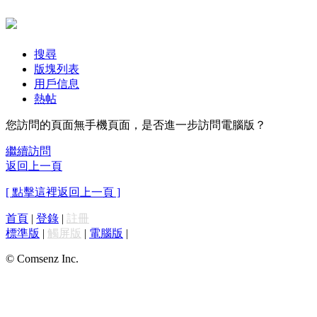
搜尋
版塊列表
用戶信息
熱帖
您訪問的頁面無手機頁面，是否進一步訪問電腦版？
繼續訪問
返回上一頁
[ 點擊這裡返回上一頁 ]
首頁
|
登錄
|
註冊
標準版
|
觸屏版
|
電腦版
|
© Comsenz Inc.