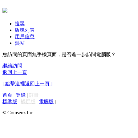
搜尋
版塊列表
用戶信息
熱帖
您訪問的頁面無手機頁面，是否進一步訪問電腦版？
繼續訪問
返回上一頁
[ 點擊這裡返回上一頁 ]
首頁
|
登錄
|
註冊
標準版
|
觸屏版
|
電腦版
|
© Comsenz Inc.