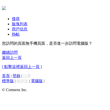
搜尋
版塊列表
用戶信息
熱帖
您訪問的頁面無手機頁面，是否進一步訪問電腦版？
繼續訪問
返回上一頁
[ 點擊這裡返回上一頁 ]
首頁
|
登錄
|
註冊
標準版
|
觸屏版
|
電腦版
|
© Comsenz Inc.