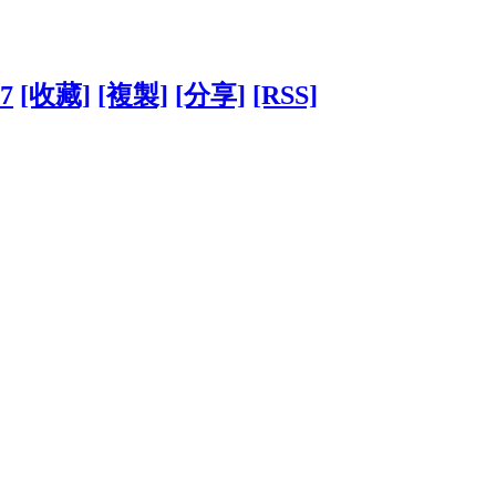
17
[收藏]
[複製]
[分享]
[RSS]