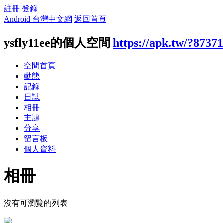
註冊
登錄
Android 台灣中文網
返回首頁
ysfly11ee的個人空間
https://apk.tw/?8737
空間首頁
動態
記錄
日誌
相冊
主題
分享
留言板
個人資料
相冊
沒有可瀏覽的列表