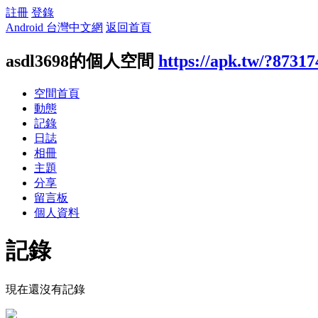
註冊
登錄
Android 台灣中文網
返回首頁
asdl3698的個人空間
https://apk.tw/?87317
空間首頁
動態
記錄
日誌
相冊
主題
分享
留言板
個人資料
記錄
現在還沒有記錄