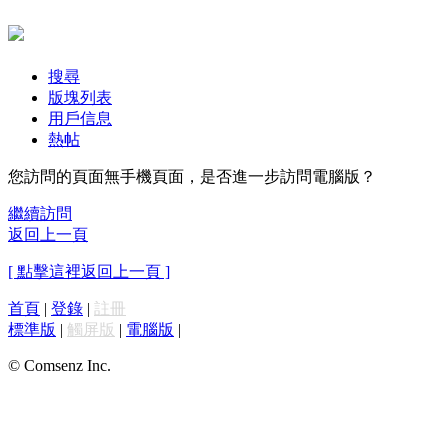
搜尋
版塊列表
用戶信息
熱帖
您訪問的頁面無手機頁面，是否進一步訪問電腦版？
繼續訪問
返回上一頁
[ 點擊這裡返回上一頁 ]
首頁
|
登錄
|
註冊
標準版
|
觸屏版
|
電腦版
|
© Comsenz Inc.