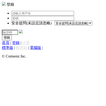
登錄
安全提問(未設定請忽略)
登錄
首頁
|
登錄
|
註冊
標準版
|
觸屏版
|
電腦版
|
© Comsenz Inc.