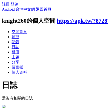
註冊
登錄
Android 台灣中文網
返回首頁
knight260的個人空間
https://apk.tw/?8728
空間首頁
動態
記錄
日誌
相冊
主題
分享
留言板
個人資料
日誌
還沒有相關的日誌