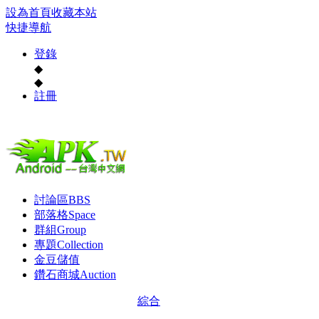
設為首頁
收藏本站
快捷導航
登錄
◆
◆
註冊
討論區
BBS
部落格
Space
群組
Group
專題
Collection
金豆儲值
鑽石商城
Auction
綜合