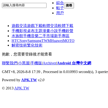
綜合
搜尋
帖子
用戶
遊戲交流
遊戲下載
軟體交流
軟體下載
手機影視
桌布主題
漫畫小說
手機鈴聲
水族館
手機音樂
二手市場
新手專區
HTC
Sony
Samsung
TWM
Huawei
MOTO
解密技術
繁化技術
抱歉，您需要登錄後才能查看
聯繫我們
|
小黑屋
|
手機版
|
Archiver
|
Android 台灣中文網
GMT+8, 2026-8-8 17:39
, Processed in 0.010993 second(s), 3 quer
Powered by
APK.TW
v2.0
© 2013
APK.TW