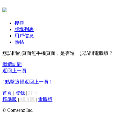
搜尋
版塊列表
用戶信息
熱帖
您訪問的頁面無手機頁面，是否進一步訪問電腦版？
繼續訪問
返回上一頁
[ 點擊這裡返回上一頁 ]
首頁
|
登錄
|
註冊
標準版
|
觸屏版
|
電腦版
|
© Comsenz Inc.