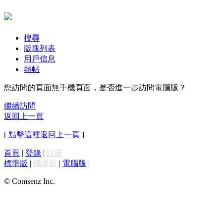
搜尋
版塊列表
用戶信息
熱帖
您訪問的頁面無手機頁面，是否進一步訪問電腦版？
繼續訪問
返回上一頁
[ 點擊這裡返回上一頁 ]
首頁
|
登錄
|
註冊
標準版
|
觸屏版
|
電腦版
|
© Comsenz Inc.