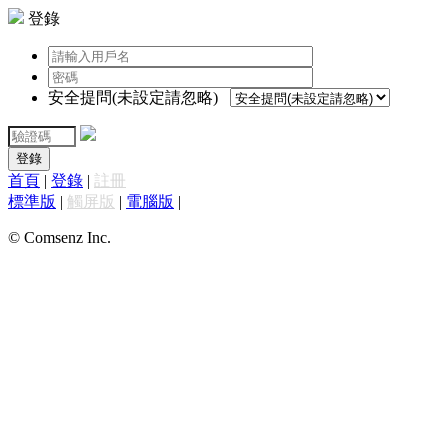
登錄
安全提問(未設定請忽略)
登錄
首頁
|
登錄
|
註冊
標準版
|
觸屏版
|
電腦版
|
© Comsenz Inc.