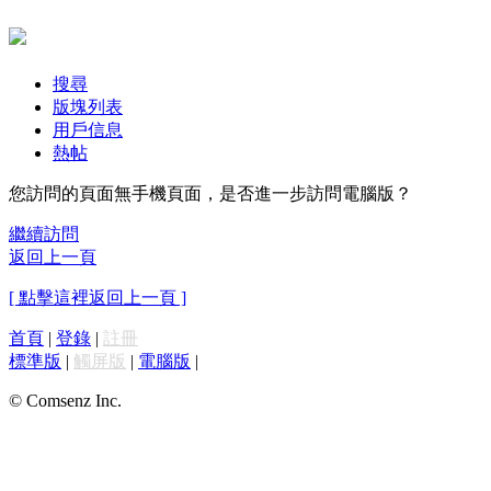
搜尋
版塊列表
用戶信息
熱帖
您訪問的頁面無手機頁面，是否進一步訪問電腦版？
繼續訪問
返回上一頁
[ 點擊這裡返回上一頁 ]
首頁
|
登錄
|
註冊
標準版
|
觸屏版
|
電腦版
|
© Comsenz Inc.