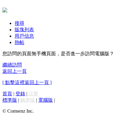
搜尋
版塊列表
用戶信息
熱帖
您訪問的頁面無手機頁面，是否進一步訪問電腦版？
繼續訪問
返回上一頁
[ 點擊這裡返回上一頁 ]
首頁
|
登錄
|
註冊
標準版
|
觸屏版
|
電腦版
|
© Comsenz Inc.