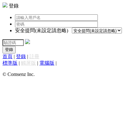
登錄
安全提問(未設定請忽略)
登錄
首頁
|
登錄
|
註冊
標準版
|
觸屏版
|
電腦版
|
© Comsenz Inc.