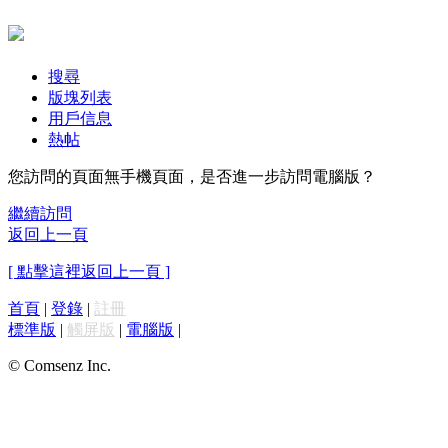
搜尋
版塊列表
用戶信息
熱帖
您訪問的頁面無手機頁面，是否進一步訪問電腦版？
繼續訪問
返回上一頁
[ 點擊這裡返回上一頁 ]
首頁
|
登錄
|
註冊
標準版
|
觸屏版
|
電腦版
|
© Comsenz Inc.