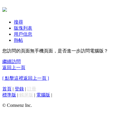
搜尋
版塊列表
用戶信息
熱帖
您訪問的頁面無手機頁面，是否進一步訪問電腦版？
繼續訪問
返回上一頁
[ 點擊這裡返回上一頁 ]
首頁
|
登錄
|
註冊
標準版
|
觸屏版
|
電腦版
|
© Comsenz Inc.