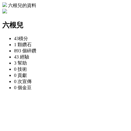
六根兒的資料
六根兒
43
積分
1 顆
鑽石
893 個
碎鑽
43
經驗
3
幫助
0
技術
0
貢獻
0 次
宣傳
0 個
金豆