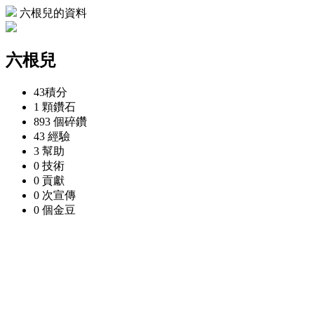
六根兒的資料
六根兒
43
積分
1 顆
鑽石
893 個
碎鑽
43
經驗
3
幫助
0
技術
0
貢獻
0 次
宣傳
0 個
金豆