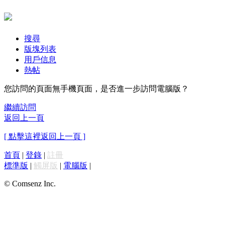
搜尋
版塊列表
用戶信息
熱帖
您訪問的頁面無手機頁面，是否進一步訪問電腦版？
繼續訪問
返回上一頁
[ 點擊這裡返回上一頁 ]
首頁
|
登錄
|
註冊
標準版
|
觸屏版
|
電腦版
|
© Comsenz Inc.