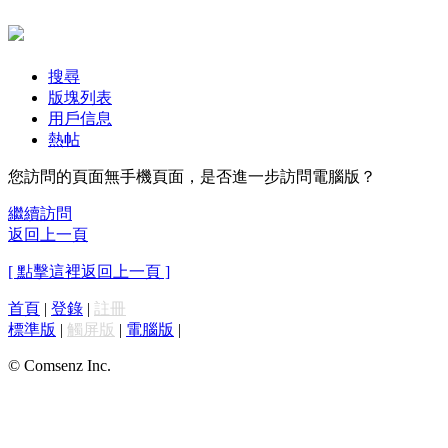
搜尋
版塊列表
用戶信息
熱帖
您訪問的頁面無手機頁面，是否進一步訪問電腦版？
繼續訪問
返回上一頁
[ 點擊這裡返回上一頁 ]
首頁
|
登錄
|
註冊
標準版
|
觸屏版
|
電腦版
|
© Comsenz Inc.