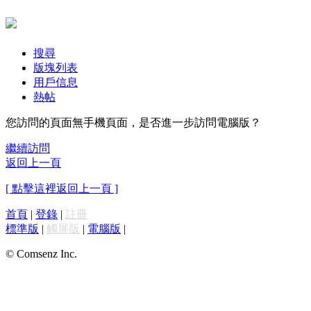
搜尋
版塊列表
用戶信息
熱帖
您訪問的頁面無手機頁面，是否進一步訪問電腦版？
繼續訪問
返回上一頁
[ 點擊這裡返回上一頁 ]
首頁
|
登錄
|
註冊
標準版
|
觸屏版
|
電腦版
|
© Comsenz Inc.