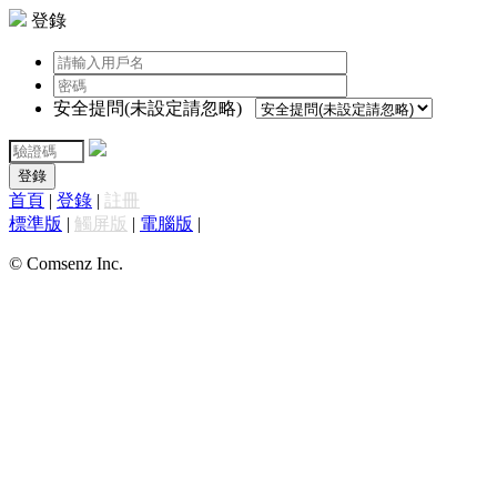
登錄
安全提問(未設定請忽略)
登錄
首頁
|
登錄
|
註冊
標準版
|
觸屏版
|
電腦版
|
© Comsenz Inc.