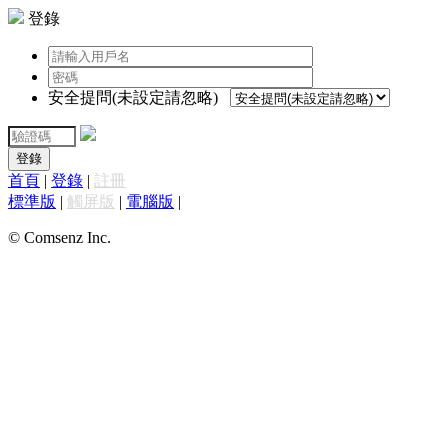
登錄
安全提問(未設定請忽略)
登錄
首頁
|
登錄
|
註冊
標準版
|
觸屏版
|
電腦版
|
© Comsenz Inc.