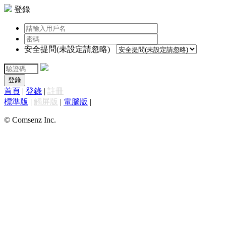
登錄
安全提問(未設定請忽略)
登錄
首頁
|
登錄
|
註冊
標準版
|
觸屏版
|
電腦版
|
© Comsenz Inc.