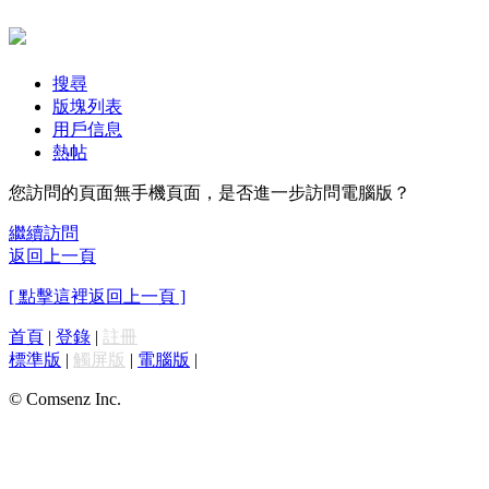
搜尋
版塊列表
用戶信息
熱帖
您訪問的頁面無手機頁面，是否進一步訪問電腦版？
繼續訪問
返回上一頁
[ 點擊這裡返回上一頁 ]
首頁
|
登錄
|
註冊
標準版
|
觸屏版
|
電腦版
|
© Comsenz Inc.