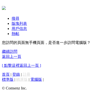
搜尋
版塊列表
用戶信息
熱帖
您訪問的頁面無手機頁面，是否進一步訪問電腦版？
繼續訪問
返回上一頁
[ 點擊這裡返回上一頁 ]
首頁
|
登錄
|
註冊
標準版
|
觸屏版
|
電腦版
|
© Comsenz Inc.