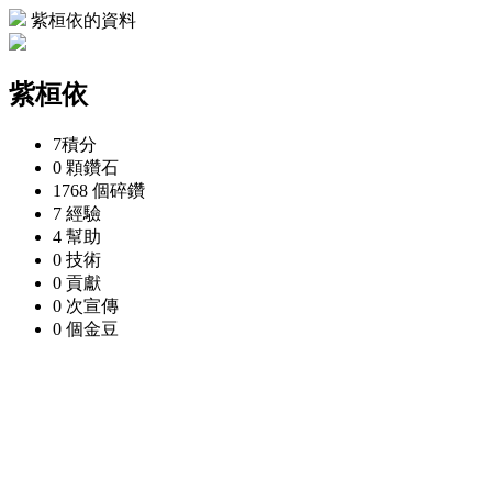
紫桓依的資料
紫桓依
7
積分
0 顆
鑽石
1768 個
碎鑽
7
經驗
4
幫助
0
技術
0
貢獻
0 次
宣傳
0 個
金豆