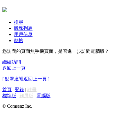
搜尋
版塊列表
用戶信息
熱帖
您訪問的頁面無手機頁面，是否進一步訪問電腦版？
繼續訪問
返回上一頁
[ 點擊這裡返回上一頁 ]
首頁
|
登錄
|
註冊
標準版
|
觸屏版
|
電腦版
|
© Comsenz Inc.