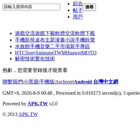
綜合
搜尋
帖子
用戶
遊戲交流
遊戲下載
軟體交流
軟體下載
手機影視
桌布主題
漫畫小說
手機鈴聲
水族館
手機音樂
二手市場
新手專區
HTC
Sony
Samsung
TWM
Huawei
MOTO
解密技術
繁化技術
抱歉，您需要登錄後才能查看
聯繫我們
|
小黑屋
|
手機版
|
Archiver
|
Android 台灣中文網
GMT+8, 2026-8-9 00:48
, Processed in 0.010273 second(s), 3 quer
Powered by
APK.TW
v2.0
© 2013
APK.TW