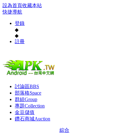
設為首頁
收藏本站
快捷導航
登錄
◆
◆
註冊
討論區
BBS
部落格
Space
群組
Group
專題
Collection
金豆儲值
鑽石商城
Auction
綜合