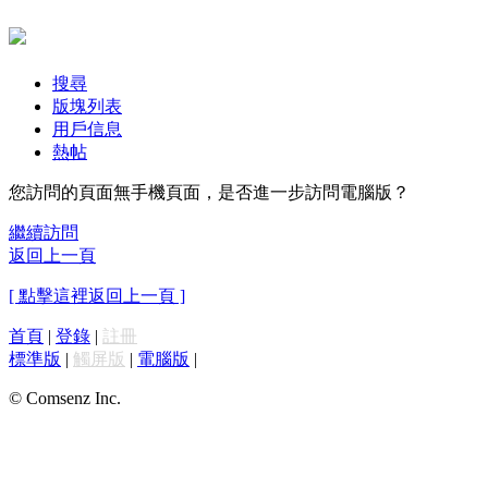
搜尋
版塊列表
用戶信息
熱帖
您訪問的頁面無手機頁面，是否進一步訪問電腦版？
繼續訪問
返回上一頁
[ 點擊這裡返回上一頁 ]
首頁
|
登錄
|
註冊
標準版
|
觸屏版
|
電腦版
|
© Comsenz Inc.