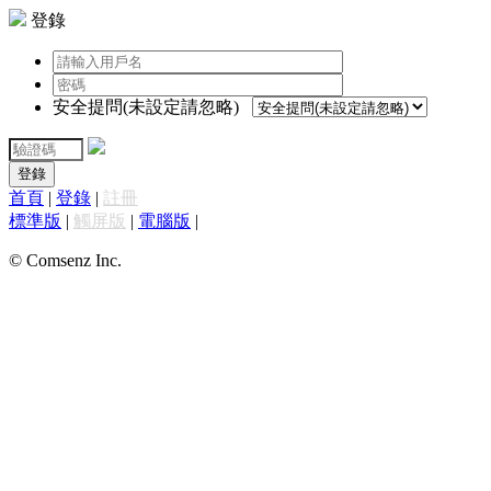
登錄
安全提問(未設定請忽略)
登錄
首頁
|
登錄
|
註冊
標準版
|
觸屏版
|
電腦版
|
© Comsenz Inc.