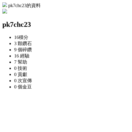
pk7chc23的資料
pk7chc23
16
積分
3 顆
鑽石
9 個
碎鑽
16
經驗
7
幫助
0
技術
0
貢獻
0 次
宣傳
0 個
金豆