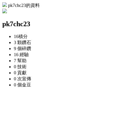
pk7chc23的資料
pk7chc23
16
積分
3 顆
鑽石
9 個
碎鑽
16
經驗
7
幫助
0
技術
0
貢獻
0 次
宣傳
0 個
金豆